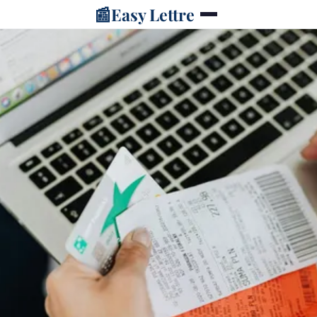
📰
Easy Lettre