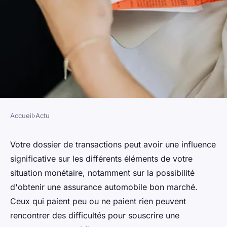
Accueil
›
Actu
ACTU
Guide complet sur l'assurance
Votre dossier de transactions peut avoir une influence
significative sur les différents éléments de votre
auto pour les mauvais payeurs
situation monétaire, notamment sur la possibilité
d'obtenir une assurance automobile bon marché.
admin
•
2 octobre 2023
•
3 min de lecture
Ceux qui paient peu ou ne paient rien peuvent
rencontrer des difficultés pour souscrire une