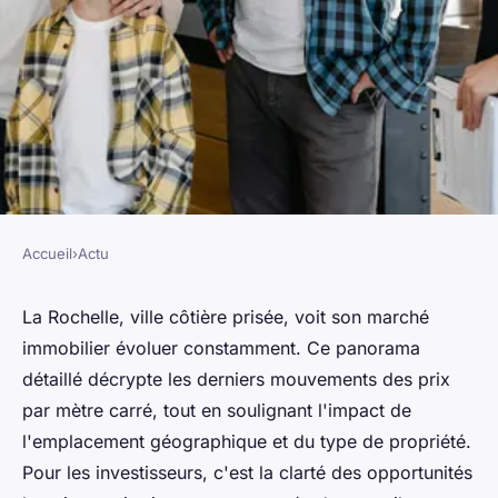
Accueil
›
Actu
ACTU
Analyse du marché immobilier
La Rochelle, ville côtière prisée, voit son marché
immobilier évoluer constamment. Ce panorama
à la Rochelle : les principaux
détaillé décrypte les derniers mouvements des prix
points à retenir
par mètre carré, tout en soulignant l'impact de
l'emplacement géographique et du type de propriété.
admin
•
10 mai 2024
•
3 min de lecture
Pour les investisseurs, c'est la clarté des opportunités