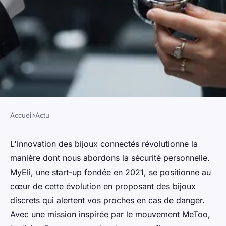
Accueil
›
Actu
ACTU
Start-up : l'évolution des
L'innovation des bijoux connectés révolutionne la
manière dont nous abordons la sécurité personnelle.
bijoux connectés pour votre
MyEli, une start-up fondée en 2021, se positionne au
sécurité
cœur de cette évolution en proposant des bijoux
discrets qui alertent vos proches en cas de danger.
admin
•
6 décembre 2024
•
9 min de lecture
Avec une mission inspirée par le mouvement MeToo,