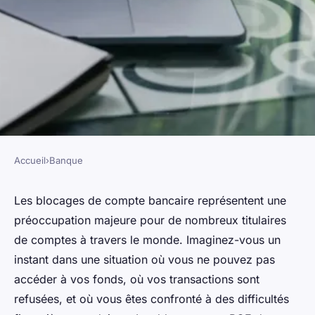
Accueil
›
Banque
BANQUE
Les blocages sur PCE de
Les blocages de compte bancaire représentent une
préoccupation majeure pour de nombreux titulaires
comptes bancaires :
de comptes à travers le monde. Imaginez-vous un
comprendre, réagir et
instant dans une situation où vous ne pouvez pas
prévenir
accéder à vos fonds, où vos transactions sont
refusées, et où vous êtes confronté à des difficultés
admin
•
3 avril 2024
•
3 min de lecture