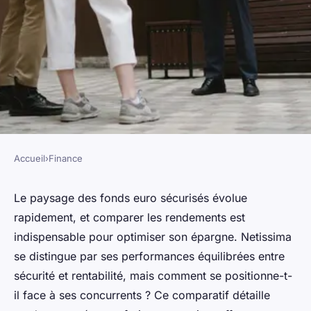
Accueil
›
Finance
FINANCE
Comparatif des rendements
Le paysage des fonds euro sécurisés évolue
rapidement, et comparer les rendements est
des fonds euro sécurisés avec
indispensable pour optimiser son épargne. Netissima
netissima
se distingue par ses performances équilibrées entre
sécurité et rentabilité, mais comment se positionne-t-
admin
•
27 novembre 2025
•
7 min de lecture
il face à ses concurrents ? Ce comparatif détaille