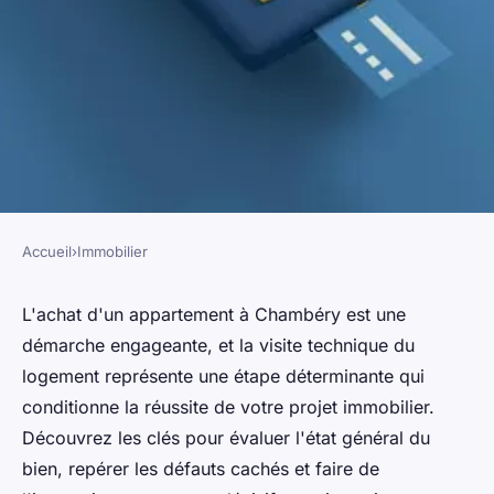
Accueil
›
Immobilier
IMMOBILIER
Achat immobilier à Chambéry
L'achat d'un appartement à Chambéry est une
démarche engageante, et la visite technique du
: l'importance de la visite du
logement représente une étape déterminante qui
logement
conditionne la réussite de votre projet immobilier.
Découvrez les clés pour évaluer l'état général du
admin
•
24 avril 2024
•
2 min de lecture
bien, repérer les défauts cachés et faire de